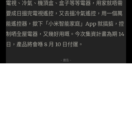
電視、冷氣、機頂盒、盒子等等電器，用家就唔需
要成日搵完電視遙控，又去搵冷氣遙控，用一個萬
能遙控器，撳下「小米智能家庭」App 就搞掂，控
制哂全屋電器，又幾好用嘅。今次集資計畫為期 14
日，產品將會喺 8 月 10 日付運。
- 廣告 -