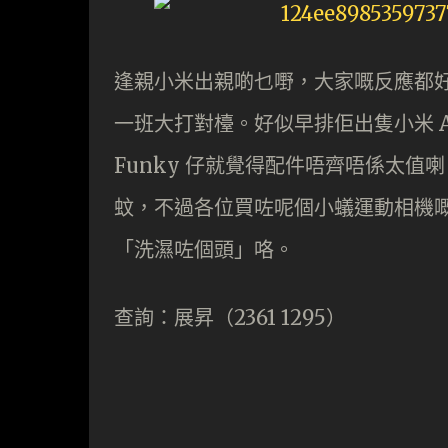
逢親小米出親啲乜嘢，大家嘅反應都
一班大打對檯。好似早排佢出隻小米 A
Funky 仔就覺得配件唔齊唔係太
蚊，不過各位買咗呢個小蟻運動相機
「洗濕咗個頭」咯。
查詢：展昇（2361 1295）