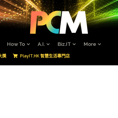
How To
A.I.
Biz.IT
More
專大獎
PlayIT.HK 智慧生活專門店