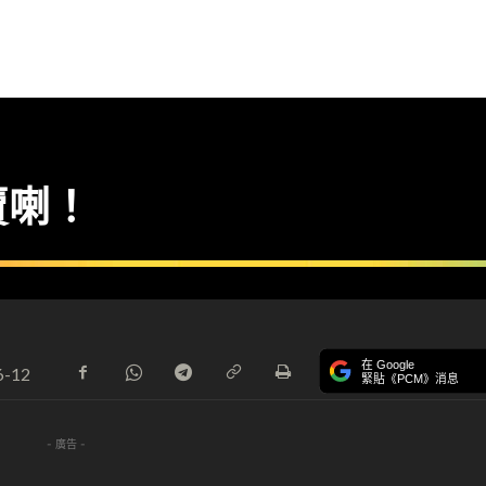
賣喇！
在 Google
6-12
緊貼《PCM》消息
- 廣告 -