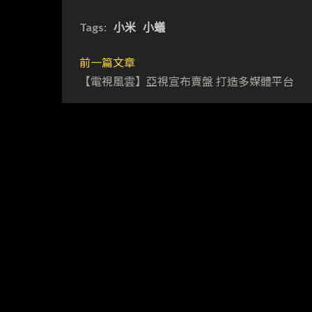
Tags:
小米
小蟻
前一篇文章
【電視風雲】亞視宣布賣盤 打造多媒體平台