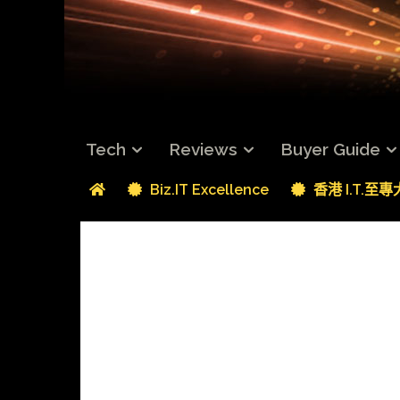
Tech
Reviews
Buyer Guide
Biz.IT Excellence
香港 I.T.至