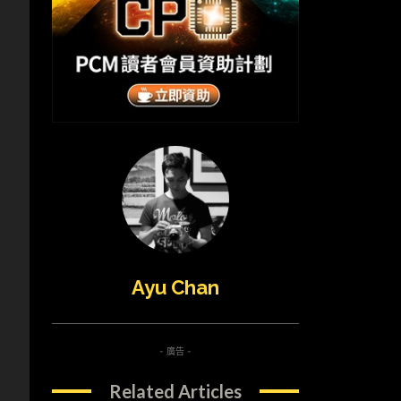
Ayu Chan
- 廣告 -
Related Articles