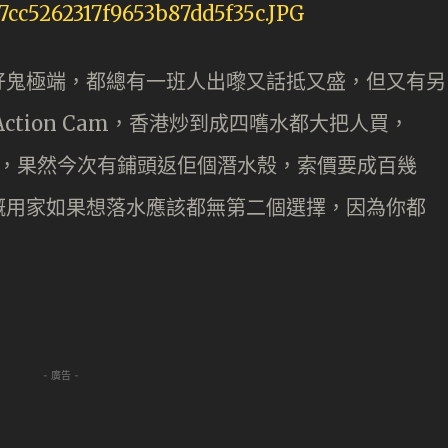
好鬼極端，都總有一班人出嚟又話抵又盛，但又有另
ction Cam，香港炒到成四嚿水都大把人買，
值喇，果然今次有鋪頭返佢個潛水殼，索價要成百幾
嘅用家如果想落水應該都無第二個選擇，因為你都
- 廣告 -