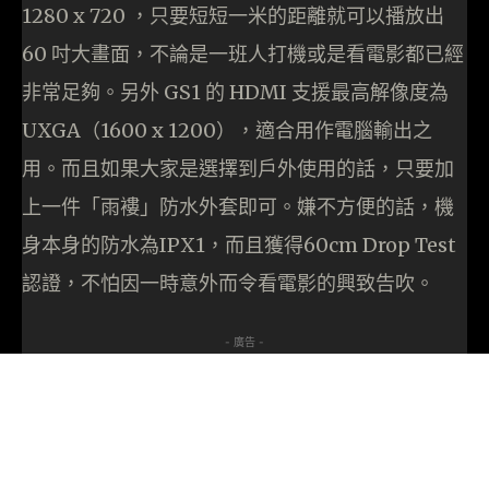
1280 x 720 ，只要短短一米的距離就可以播放出
60 吋大畫面，不論是一班人打機或是看電影都已經
非常足夠。另外 GS1 的 HDMI 支援最高解像度為
UXGA（1600 x 1200），適合用作電腦輸出之
用。而且如果大家是選擇到戶外使用的話，只要加
上一件「雨褸」防水外套即可。嫌不方便的話，機
身本身的防水為IPX1，而且獲得60cm Drop Test
認證，不怕因一時意外而令看電影的興致告吹。
- 廣告 -