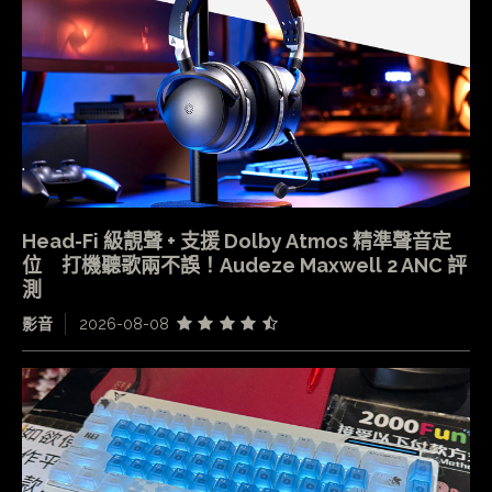
Head-Fi 級靚聲 + 支援 Dolby Atmos 精準聲音定
位 打機聽歌兩不誤！Audeze Maxwell 2 ANC 評
測
影音
2026-08-08