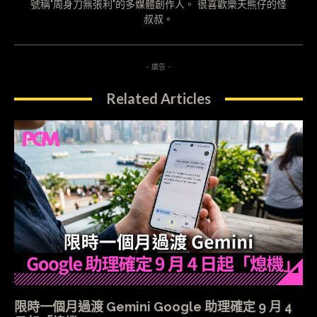
號稱"周身刀無張利"的多媒體創作人。 很喜歡樂天熊仔的怪
叔叔。
- 廣告 -
Related Articles
限時一個月過渡 Gemini Google 助理確定 9 月 4