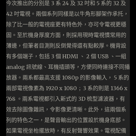
今次推出的分別是 3 系 24 及 32 吋和 5 系的 32 及
42 吋電視。兩個系列同樣是以牛角形腳架作承托，
除了比一般的電視座更有特色外，亦可令電視更穩
固。至於機身厚度方面，則採用現時電視慣常用的
薄邊，但筆者目測則反倒覺得還有點較厚。機背設
有多個端子，包括 3 個 HDMI 、 2 個 USB 、一組
analog 訊號線、耳機插頭等，方便同時連接不同播
放器。兩系都最高支援 1080p 的影像輸入， 5 系的
兩部電視像素為 1920 x 1080 ; 3 系的則是 1366 x
768 。兩系電視都引入新式的 3D 梳型濾波器，有
效去除圖像雜訊，令影像更清晰。此外，這兩個系
列的特色之一，是聲音輸出的位置設於機身底部。
如果電視坐枱擺放時，有反射聲響效果。電視配備