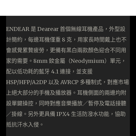
ENDEAR 是 Dearear 首個無線耳機產品，外型設
計簡約，每邊耳機僅重 8 克，用家長時間戴上也不
會感覺累贅疲勞，更備有黑白兩款顏色迎合不同用
家的需要。8mm 釹金屬（Neodymium）單元，
配以低功耗的藍牙 4.1 連接，並支援
HSP/HFP/A2DP 以及 AVRCP 多種制式，對應市場
上絕大部分的手機及播放器。耳機側面的兩邊均附
設單鍵操控，同時對應音樂播放／暫停及電話接聽
／掛線。另外更具備 IPX4 生活防潑水功能，協助
抵抗汗水入侵。