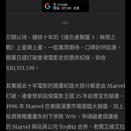
在 Google
緊貼《PCM》消息
- 廣告 -
引頸以待、鋪排十年的《復仇者聯盟 3：無限之
戰》上星期上畫，一如萬眾期待，口碑好評如潮，
開畫日還打破香港電影史的票房紀錄，勁收
$10,371,539。
其實過去十年電影的開畫紀錄大部分都是由 Marvel
打破。誰會想到這個電影王國 25 年前曾宣告破產，
1996 年 Marvel 在美國漫畫市場面臨大崩盤，加上
投資策略屢屢失利下慘跌 70％，申請破產保護後
的 Marvel 與玩具公司 ToyBiz 合併，老闆艾維艾拉