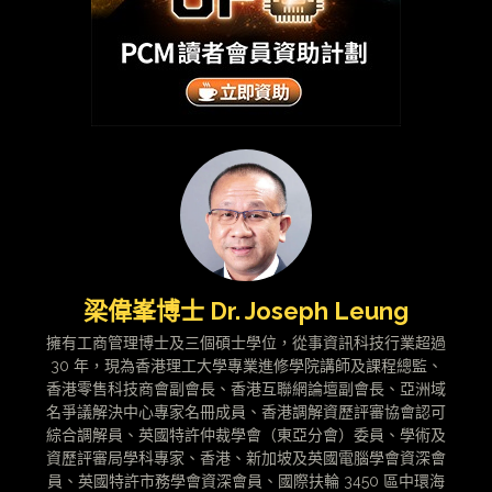
梁偉峯博士 Dr. Joseph Leung
擁有工商管理博士及三個碩士學位，從事資訊科技行業超過
30 年，現為香港理工大學專業進修學院講師及課程總監、
香港零售科技商會副會長、香港互聯網論壇副會長、亞洲域
名爭議解決中心專家名冊成員、香港調解資歷評審協會認可
綜合調解員、英國特許仲裁學會（東亞分會）委員、學術及
資歷評審局學科專家、香港、新加坡及英國電腦學會資深會
員、英國特許市務學會資深會員、國際扶輪 3450 區中環海