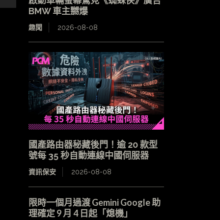
啟動車輛螢幕驚見《蜘蛛俠》廣告
BMW 車主嬲爆
趣聞
2026-08-08
國產路由器秘藏後門！逾 20 款型
號每 35 秒自動連線中國伺服器
資訊保安
2026-08-08
限時一個月過渡 Gemini Google 助
理確定 9 月 4 日起「熄機」