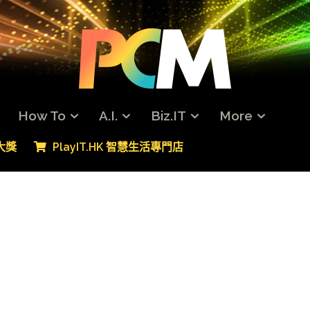
How To
A.I.
Biz.IT
More
專大獎
PlayIT.HK 智慧生活專門店