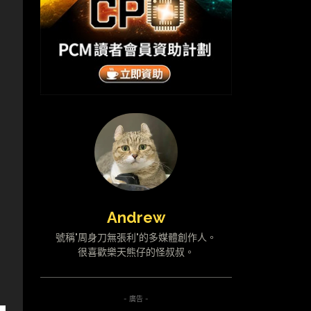
Andrew
號稱"周身刀無張利"的多媒體創作人。
很喜歡樂天熊仔的怪叔叔。
- 廣告 -