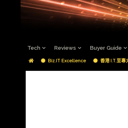
Tech
Reviews
Buyer Guide
Biz.IT Excellence
香港 I.T.至