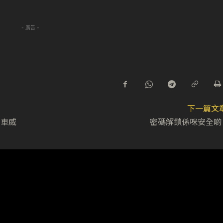
- 廣告 -
下一篇文
頭馬車威
密碼解鎖係咪安全啲 