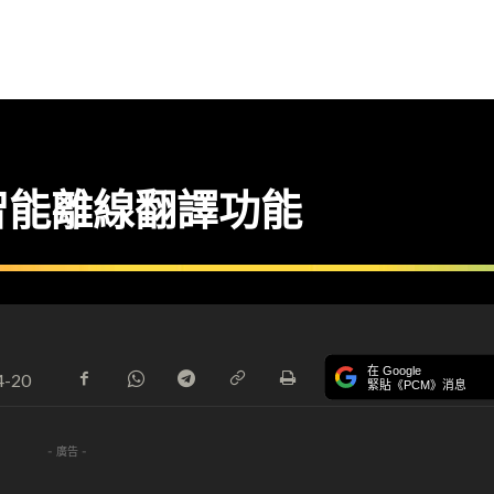
智能離線翻譯功能
在 Google
4-20
緊貼《PCM》消息
- 廣告 -