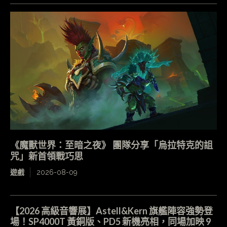
《魔獸世界：至暗之夜》 團隊分享「烏拉特克的詛
咒」新首領戰巧思
遊戲
2026-08-09
【2026 高級音響展】Astell&Kern 旗艦陣容強勢登
場！SP4000T 黃銅版、PD5 新機亮相，同場加映 9