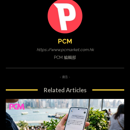
PCM
https://www.pcmarket.com.hk
PCM 編輯部
- 廣告 -
Related Articles