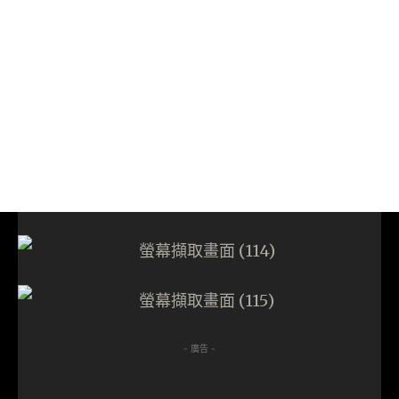
- 廣告 -