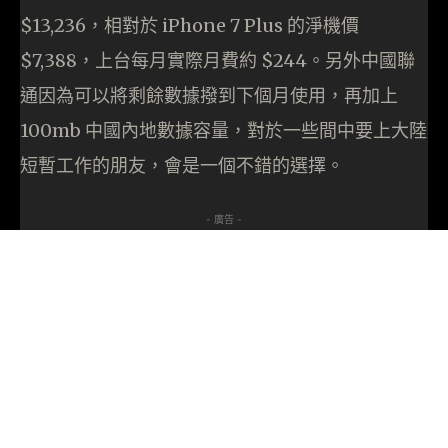
$13,236，相對於 iPhone 7 Plus 的淨機價
$7,388，上台每月實際月費約 $244。另外中國聯
通因為可以將剩餘數據撥到下個月使用，再加上
100mb 中國內地數據容量，對於一些間中要上大陸
短暫工作的朋友，會是一個不錯的選擇。
- 廣告 -