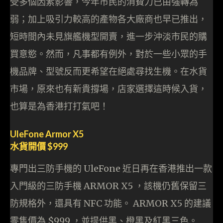
受多個因素影響，今年市民的消費力已由強轉為
弱；加上吸引力較高的產物各大廠商也早已推出，
短時間內未見旗艦機型開賣，進一步沖淡市民的購
買意慾。然而，凡事都有例外，對於一些小眾的手
機品牌、型號反而更希望在絕處尋找生機。在水貨
市場，原來也有新貴撐場，店家選擇這時候入貨，
也算是為香港打打氣吧！
UleFone Armor X5
水貨開價 $999
專門出三防手機的 UleFone 近日再在香港推出一款
入門級的三防手機 ARMOR X5 ，該機仍舊保留三
防規格外，還具有 NFC 功能。 ARMOR X5 的建議
零售價為 $999 ，並提供黑、橙黑及紅黑三色。