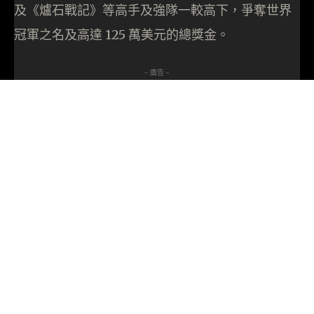
及《爐石戰記》等高手及強隊一較高下，爭奪世界
冠軍之名及高達 125 萬美元的總獎金。
- 廣告 -