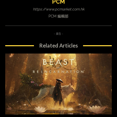
PCM
https://www.pcmarket.com.hk
PCM 編輯部
- 廣告 -
Related Articles