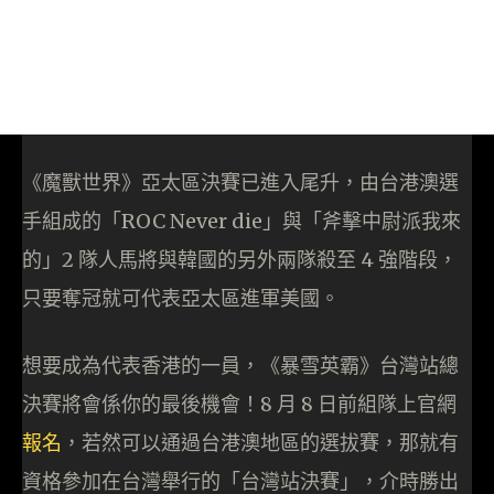
《魔獸世界》亞太區決賽已進入尾升，由台港澳選
手組成的「ROC Never die」與「斧擊中尉派我來
的」2 隊人馬將與韓國的另外兩隊殺至 4 強階段，
只要奪冠就可代表亞太區進軍美國。
想要成為代表香港的一員，《暴雪英霸》台灣站總
決賽將會係你的最後機會！8 月 8 日前組隊上官網
報名
，若然可以通過台港澳地區的選拔賽，那就有
資格參加在台灣舉行的「台灣站決賽」，介時勝出