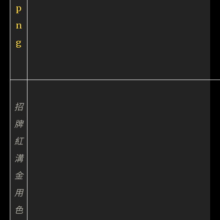
招
牌
紅
溝
金
用
色