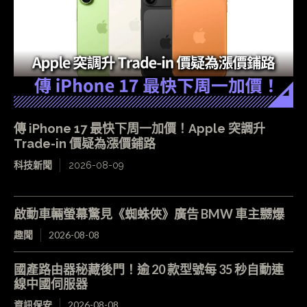
傳 iPhone 17 最快下周一加價！Apple 突調升
Trade-in 價疑為漲價鋪路
科技新聞
2026-08-09
啟動車輛螢幕驚見《蜘蛛俠》廣告 BMW 車主嬲爆
趣聞
2026-08-08
國產路由器秘藏後門！逾 20 款型號每 35 秒自動連
線中國伺服器
資訊保安
2026-08-08