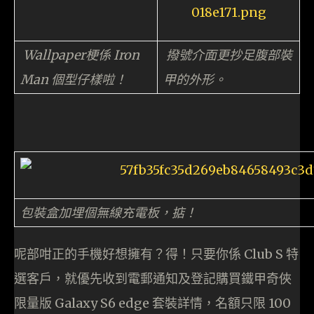
Wallpaper梗係 Iron
撥號介面更抄足腹部裝
Man 個型仔樣啦！
甲的外形。
包裝盒加埋個無線充電板，掂！
呢部咁正的手機好想擁有？得！只要你係 Club S 特
選客戶，就優先收到電郵通知及登記購買鐵甲奇俠
限量版 Galaxy S6 edge 套裝詳情，名額只限 100