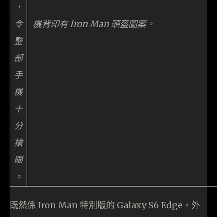
，
令
機背印有 Iron Man 頭盔圖案。
整
部
手
機
十
分
搶
眼
。
既然係 Iron Man 特別版的 Galaxy S6 Edge，外