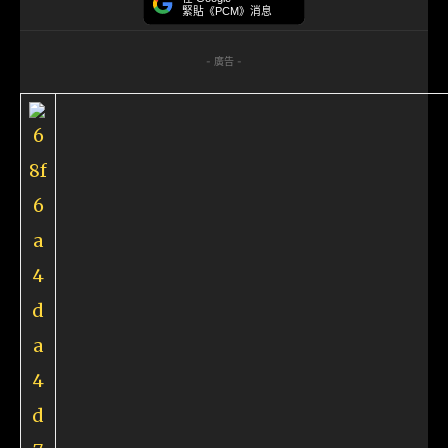
緊貼《PCM》消息
- 廣告 -