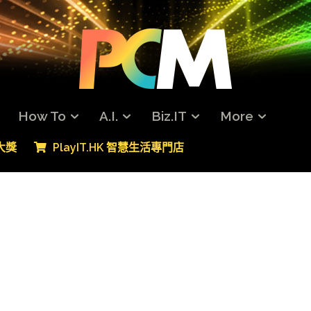
How To
A.I.
Biz.IT
More
專大獎
PlayIT.HK 智慧生活專門店