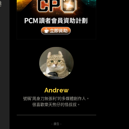
港
Andrew
號稱"周身刀無張利"的多媒體創作人。
很喜歡樂天熊仔的怪叔叔。
- 廣告 -