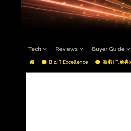
Tech
Reviews
Buyer Guide
Biz.IT Excellence
香港 I.T.至