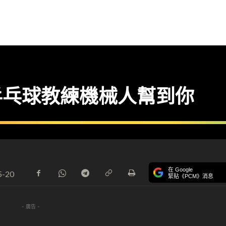
 乒乓球教練機械人幫到你
在 Google
5-20
緊貼《PCM》消息
- 廣告 -