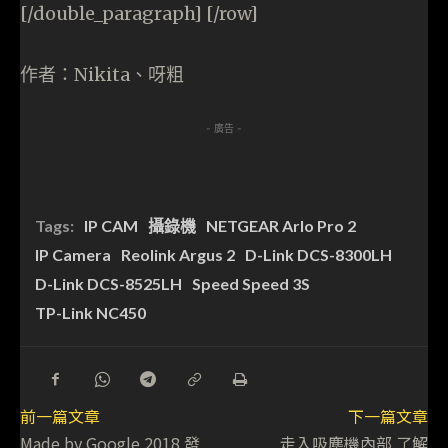
[/double_paragraph] [/row]
作者：Nikita、呀粗
- 廣告 -
Tags:
IP CAM
攝錄機
NETGEAR Arlo Pro 2
IP Camera
Reolink Argus 2
D-Link DCS-8300LH
D-Link DCS-8525LH
Speed Speed 3S
TP-Link NC450
前一篇文章
下一篇文章
Made by Google 2018 發
走入吸塵機內部 了解