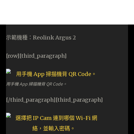
示範機種：Reolink Argus 2
[row][third_paragraph]
用手機 App 掃描機背 QR Code。
[/third_paragraph][third_paragraph]