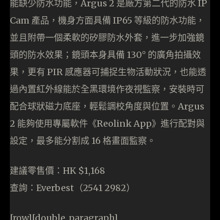
能缺少防水功能，Argus 2 是廠方第二代的防水 IP
Cam 產品，機身方面具備 IP65 等級的防水功能，
並且附帶一個柔軟的矽膠防水外套，進一步加強鏡
頭的防水效果；鏡頭本身具備 130° 的廣角拍攝效
果，更有 PIR 感應器可捕捉生物活動狀況，也能透
過內置紅外線能於全黑環境作夜視監察，安裝時可
配合球狀磁力底座，輕鬆調校角度與位置。Argus
2 能夠使用專屬軟件《Reolink App》進行配對與
設定，最多能分割成 16 格畫面監察。
建議零售價：HK $1,168
查詢：Everbest（2541 2982）
[row][double_paragraph]