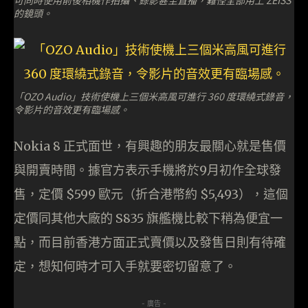
可同時使用前後相機作拍攝、錄影甚至直播，難怪全部用上 ZEISS
的鏡頭。
「OZO Audio」技術使機上三個米高風可進行 360 度環繞式錄音，
令影片的音效更有臨場感。
Nokia 8 正式面世，有興趣的朋友最關心就是售價
與開賣時間。據官方表示手機將於9月初作全球發
售，定價 $599 歐元（折合港幣約 $5,493），這個
定價同其他大廠的 S835 旗艦機比較下稍為便宜一
點，而目前香港方面正式賣價以及發售日則有待確
定，想知何時才可入手就要密切留意了。
- 廣告 -