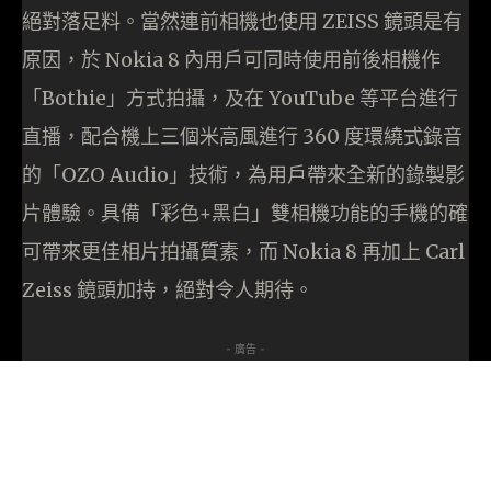
絕對落足料。當然連前相機也使用 ZEISS 鏡頭是有
原因，於 Nokia 8 內用戶可同時使用前後相機作
「Bothie」方式拍攝，及在 YouTube 等平台進行
直播，配合機上三個米高風進行 360 度環繞式錄音
的「OZO Audio」技術，為用戶帶來全新的錄製影
片體驗。具備「彩色+黑白」雙相機功能的手機的確
可帶來更佳相片拍攝質素，而 Nokia 8 再加上 Carl
Zeiss 鏡頭加持，絕對令人期待。
- 廣告 -