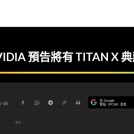
IDIA 預告將有 TITAN X 
在 Google
1-06
緊貼《PCM》消息
- 廣告 -