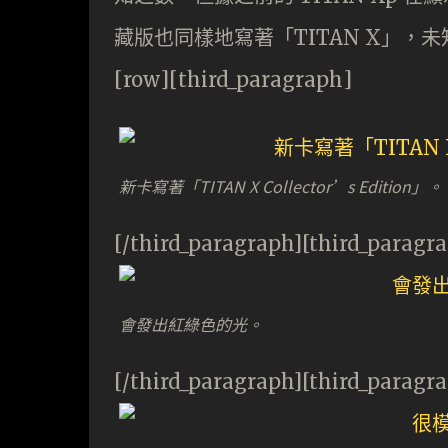
藏版也同樣地寫著「TITAN X」，未
[row][third_paragraph]
新卡寫著「TITAN X Collector’s Edition」。
[/third_paragraph][third_paragr
會發出紅綠色的光。
[/third_paragraph][third_paragr