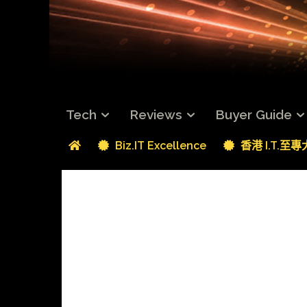
Tech
Reviews
Buyer Guide
Biz.IT Excellence
香港 I.T.至