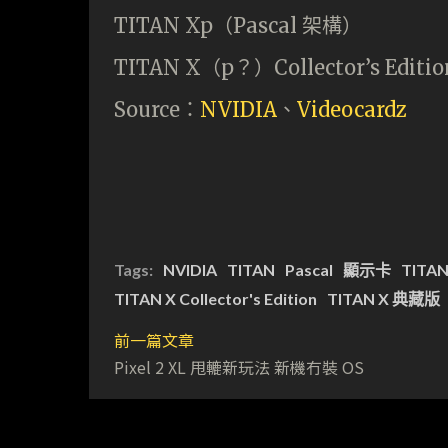
TITAN Xp（Pascal 架構）
TITAN X（p？）Collector’s Edit
Source：
NVIDIA
、
Videocardz
Tags:
NVIDIA
TITAN
Pascal
顯示卡
TITAN
TITAN X Collector's Edition
TITAN X 典藏版
前一篇文章
Pixel 2 XL 甩轆新玩法 新機冇裝 OS