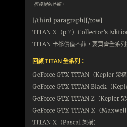
很模糊的外觀。
[/third_paragraph][/row]
TITAN X（p？）Collector’s E
TITAN 卡都價值不菲，要買齊全系
回顧 TITAN 全系列：
GeForce GTX TITAN（Kepler 架
GeForce GTX TITAN Black（Kep
GeForce GTX TITAN Z（Kepler 
GeForce GTX TITAN X（Maxwel
TITAN X（Pascal 架構）