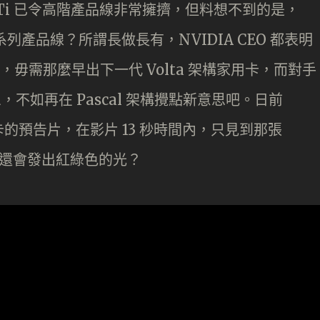
070 Ti 已令高階產品線非常擁擠，但料想不到的是，
0 系列產品線？所謂長做長有，NVIDIA CEO 都表明
，毋需那麼早出下一代 Volta 架構家用卡，而對手
息，不如再在 Pascal 架構攪點新意思吧。日前
顯示卡的預告片，在影片 13 秒時間內，只見到那張
而且還會發出紅綠色的光？