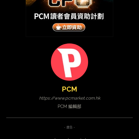
PCM
https://www.pcmarket.com.hk
PCM 編輯部
- 廣告 -