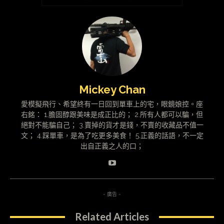
Mickey Chan
愛模擬飛行、希望終有一日回到單車上的宅，眼鏡娘控。座
右銘： 1.膽固醇跟美味是成正比的； 2.所有人都可以騙，但
絕對不能騙自己； 3.賣掉的貨才是錢，不賣的收藏品不值一
文； 4.踩單車，是為了吃更多美食！ 5.正義的話語，不一定
出自正義之人的口；
- 廣告 -
Related Articles