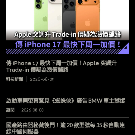
傳 iPhone 17 最快下周一加價！Apple 突調升
Trade-in 價疑為漲價鋪路
科技新聞
2026-08-09
啟動車輛螢幕驚見《蜘蛛俠》廣告 BMW 車主嬲爆
趣聞
2026-08-08
國產路由器秘藏後門！逾 20 款型號每 35 秒自動連
線中國伺服器