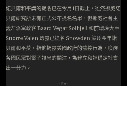
諾貝爾和平獎的提名已在今月1日截止，雖然挪威諾
貝爾研究所未有正式公布提名名單，但挪威社會主
義左派黨政客 Baard Vegar Solhjell 和前環境大臣
Snorre Valen 透露已提名 Snowden 競逐今年諾
貝爾和平獎，指他揭露美國政府的監控行為，喚醒
各國民眾對電子訊息的關注，為建立和諧穩定社會
出一分力。
- 廣告 -