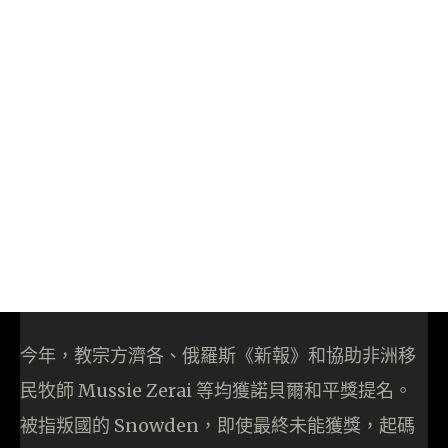
今年，教宗方濟各、俄羅斯《新報》和協助非洲移
民牧師 Mussie Zerai 等均獲諾貝爾和平獎提名。
被指叛國的 Snowden，即使最終未能獲獎，起碼