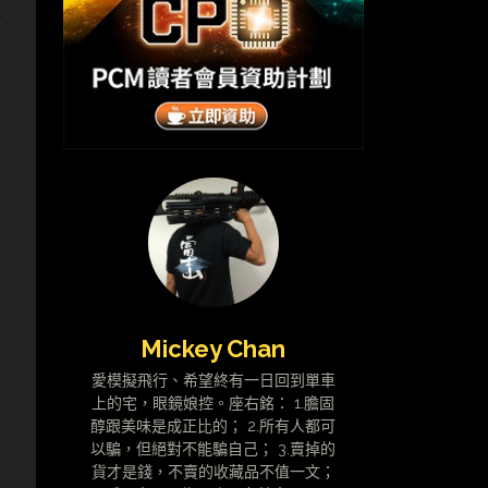
預
-
Mickey Chan
愛模擬飛行、希望終有一日回到單車
上的宅，眼鏡娘控。座右銘： 1.膽固
醇跟美味是成正比的； 2.所有人都可
以騙，但絕對不能騙自己； 3.賣掉的
貨才是錢，不賣的收藏品不值一文；