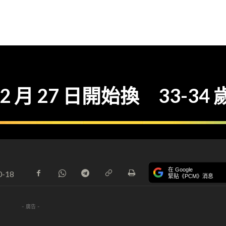
 月 27 日開始換 33-34
在 Google
0-18
緊貼《PCM》消息
- 廣告 -