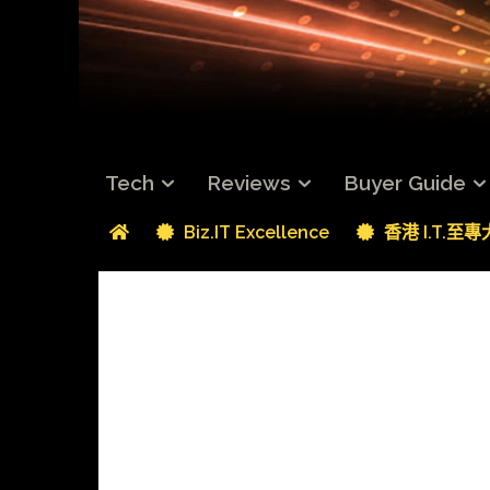
Tech
Reviews
Buyer Guide
Biz.IT Excellence
香港 I.T.至