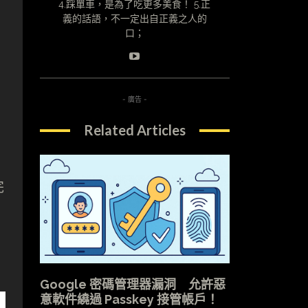
4.踩單車，是為了吃更多美食！ 5.正
義的話語，不一定出自正義之人的
口；
- 廣告 -
Related Articles
完
Google 密碼管理器漏洞 允許惡
意軟件繞過 Passkey 接管帳戶！