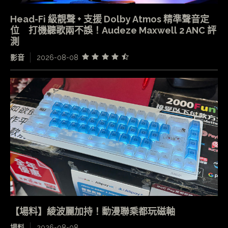
Head-Fi 級靚聲 + 支援 Dolby Atmos 精準聲音定
位 打機聽歌兩不誤！Audeze Maxwell 2 ANC 評
測
影音
2026-08-08
【場料】綾波麗加持！動漫聯乘都玩磁軸
場料
2026-08-08