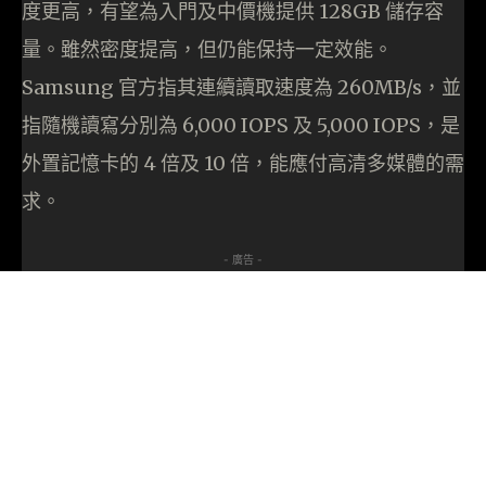
度更高，有望為入門及中價機提供 128GB 儲存容
量。雖然密度提高，但仍能保持一定效能。
Samsung 官方指其連續讀取速度為 260MB/s，並
指隨機讀寫分別為 6,000 IOPS 及 5,000 IOPS，是
外置記憶卡的 4 倍及 10 倍，能應付高清多媒體的需
求。
- 廣告 -