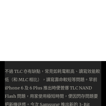
不過 TLC 亦有缺點，常見如耗電較高、讀寫效能較
低（和 MLC 相比），讀寫壽命較短等問題。早前
iPhone 6 及 6 Plus 推出時便曾爆 TLC NAND
Flash 問題，用家使用極短時間，便因閃存問題要
把新機送修。今次 Samsung 推出新的 3-Bit