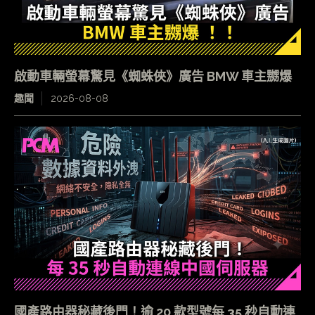
啟動車輛螢幕驚見《蜘蛛俠》廣告 BMW 車主嬲爆
趣聞
2026-08-08
國產路由器秘藏後門！逾 20 款型號每 35 秒自動連