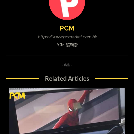
PCM
https://www.pcmarket.com.hk
PCM 編輯部
- 廣告 -
Related Articles