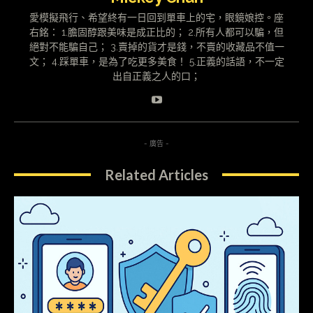
愛模擬飛行、希望終有一日回到單車上的宅，眼鏡娘控。座
右銘： 1.膽固醇跟美味是成正比的； 2.所有人都可以騙，但
絕對不能騙自己； 3.賣掉的貨才是錢，不賣的收藏品不值一
文； 4.踩單車，是為了吃更多美食！ 5.正義的話語，不一定
出自正義之人的口；
- 廣告 -
Related Articles