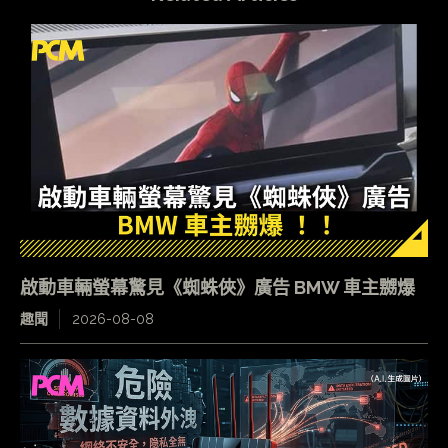
啟動車輛螢幕驚見《蜘蛛俠》廣告 BMW 車主嬲爆
趣聞
2026-08-08