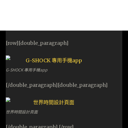
[row][double_paragraph]
G-SHOCK 專用手機app
[/double_paragraph][double_paragraph]
世界時間設計頁面
[/double_paragraph] [/row]