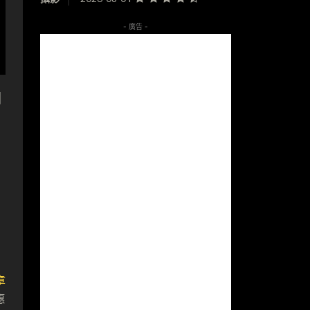
- 廣告 -
明
章
惠