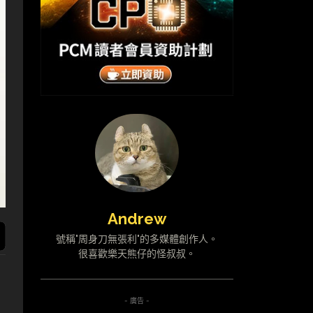
Andrew
號稱"周身刀無張利"的多媒體創作人。
很喜歡樂天熊仔的怪叔叔。
- 廣告 -