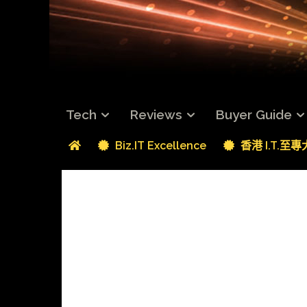
Tech
Reviews
Buyer Guide
Biz.IT Excellence
香港 I.T.至