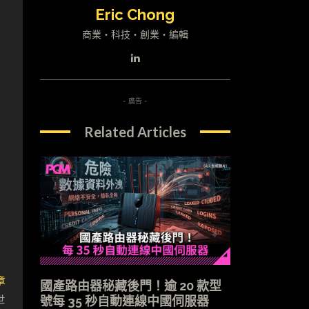
，
Eric Chong
商業・科技・創業・編輯
- 廣告 -
Related Articles
章
國產路由器秘藏後門！逾 20 款型
世
號每 35 秒自動連線中國伺服器