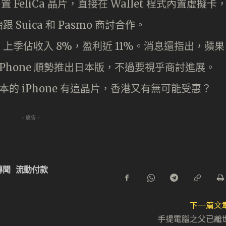
 FeliCa 晶片，直接在 Wallet 程式內置虛擬卡
uica 和 Pasmo 商討合作。
季佔收入 8%，盈利近 11%。消息還指出，蘋果
Phone 順勢推出日本版，不過要視乎商討進展。
日本的 iPhone 有這晶片，香港又有無可能受惠？
- 廣告 -
傳聞
流動付款
下一篇文
手提電腦之父已離