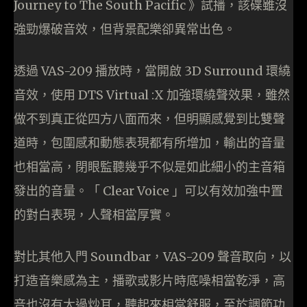
Journey to The South Pacific 》試播，該碟雖沒
強勁爆破音效，但背景配樂卻異常出色。
透過 VAS-209 播放時，當開啟 3D Surround 環繞
音效，使用 DTS Virtual :X 加強環繞聲效果，雖然
做不到真正從四方八面而來，但明顯感覺到比雙聲
道時，包圍感和動態表現都有所增加，輸出的音量
也相當高，閉眼監聽幾乎不似是如此細小的主音箱
發出的音量。「 Clear Voice 」可以有效加強中置
的對白表現，人聲相當厚實。
對比其他入門 Soundbar，VAS-209 聲音取向，以
打造音樂感為主，播歌或影片時底噪相當乾淨，高
音也沒有太過炒耳，聽起來相當舒服，至於調節功