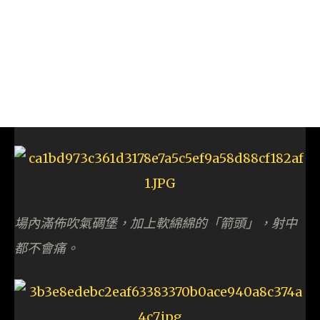
場內滿佈吹氣碉堡，加上軟綿綿的「箭頭」，射中
都不會痛。