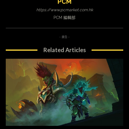
PCM
https://www.pcmarket.com.hk
PCM 編輯部
- 廣告 -
Related Articles