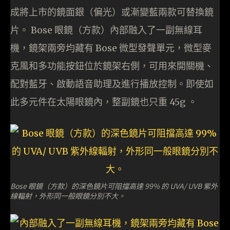
成將上市的鏡面銀（偏光）或漸變藍兩款可替換鏡
片。 Bose 眼鏡（方款）內部融入了一副無線耳
機，鏡架兩旁均藏有 Bose 微型發聲單元，微型麥
克風和多功能按鈕位於鏡架右側，可用來開關機、
配對藍牙、啟動語音助理及進行播放控制。即使如
此多元件在太陽眼鏡內，整副鏡也只重 45g 。
Bose 眼鏡（方款）的深色鏡片可阻擋高達 99% 的 UVA/ UVB 紫外
線輻射，外形同一般眼鏡分別不大。