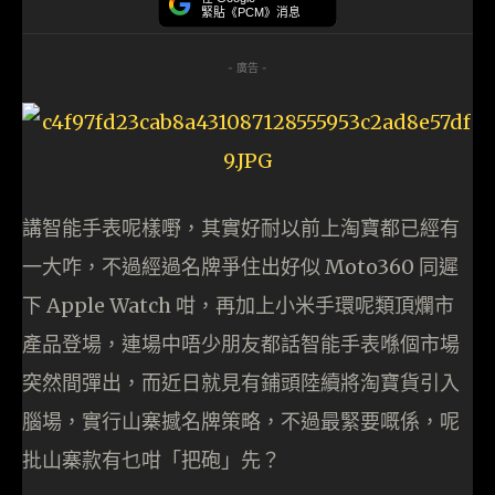
緊貼《PCM》消息
- 廣告 -
講智能手表呢樣嘢，其實好耐以前上淘寶都已經有
一大咋，不過經過名牌爭住出好似 Moto360 同遲
下 Apple Watch 咁，再加上小米手環呢類頂爛市
產品登場，連場中唔少朋友都話智能手表喺個市場
突然間彈出，而近日就見有鋪頭陸續將淘寶貨引入
腦場，實行山寨撼名牌策略，不過最緊要嘅係，呢
批山寨款有乜咁「把砲」先？