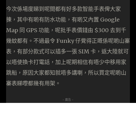
今次係場度睇到呢間都有好多款智能手表俾大家
揀，其中有啲有防水功能，有啲又內置 Google
Map 同 GPS 功能，呢批手表價錢由 $300 去到千
幾蚊都有。不過最令 Funky 仔覺得正嘅係呢啲山寨
表，有部分款式可以插多一張 SIM 卡，返大陸就可
以唔使換卡打電話，加上呢期相信有唔少中移用家
跳船，原因大家都知就唔多講喇，所以買定呢啲山
寨表睇嚟都幾有用架。
- 廣告 -