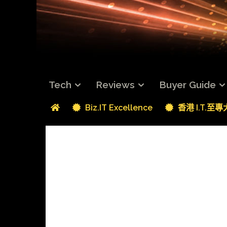
Tech
Reviews
Buyer Guide
Biz.IT Excellence
香港 I.T.至