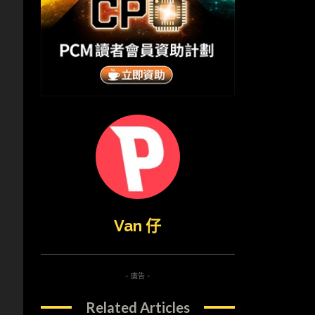
。
Van 仔
- 廣告 -
Related Articles