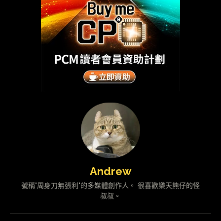
Andrew
號稱"周身刀無張利"的多媒體創作人。 很喜歡樂天熊仔的怪
叔叔。