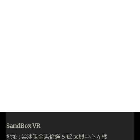
SandBox VR
地址 : 尖沙咀金馬倫道 5 號 太興中心 4 樓