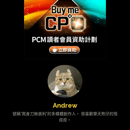
Andrew
號稱"周身刀無張利"的多媒體創作人。 很喜歡樂天熊仔的怪
叔叔。