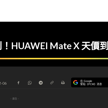
HUAWEI Mate X 天
在 Google
2-06
緊貼《PCM》消息
- 廣告 -