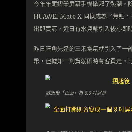
今年年尾摺疊屏幕手機掀起了熱潮，除了已到
HUAWEI Mate X 同樣成為了
出即賣清，近日有水貨舖引入後亦即
昨日旺角先達的三禾電氣就引入了一部 H
幣，但據知一到貨就即時有客買走，
摺起後「正面」為 6.6 吋屏幕