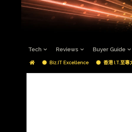
Tech
Reviews
Buyer Guide
Biz.IT Excellence
香港 I.T.至