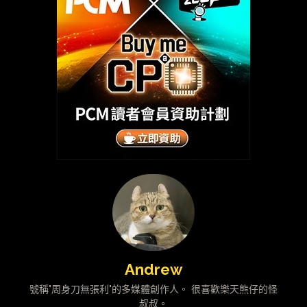
Andrew
號稱"周身刀無張利"的多媒體創作人。 很喜歡樂天熊仔的怪
叔叔。