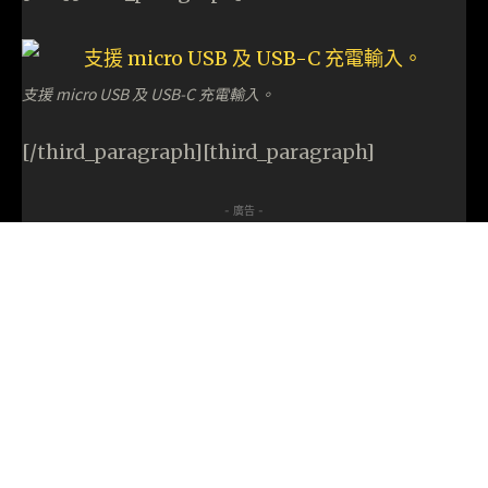
支援 micro USB 及 USB-C 充電輸入。
[/third_paragraph][third_paragraph]
- 廣告 -