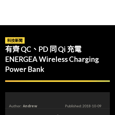
科技新聞
有齊 QC、PD 同 Qi 充電
ENERGEA Wireless Charging
Power Bank
Andrew
Author:
Published:
2018-10-09