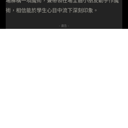
場解構一項魔術，兼帶領在場全體小朋友動手作魔
術，相信能於學生心目中流下深刻印象。
- 廣告 -