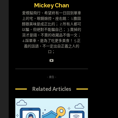
Mickey Chan
愛模擬飛行、希望終有一日回到單車
上的宅，眼鏡娘控。座右銘： 1.膽固
醇跟美味是成正比的； 2.所有人都可
以騙，但絕對不能騙自己； 3.賣掉的
貨才是錢，不賣的收藏品不值一文；
4.踩單車，是為了吃更多美食！ 5.正
義的話語，不一定出自正義之人的
口；
- 廣告 -
Related Articles