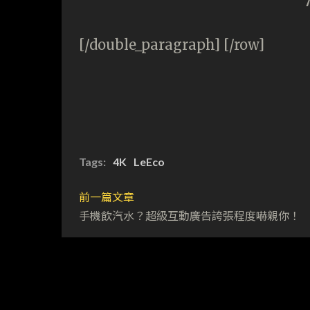
[/double_paragraph] [/row]
Tags:
4K
LeEco
前一篇文章
手機飲汽水？超級互動廣告誇張程度嚇親你！