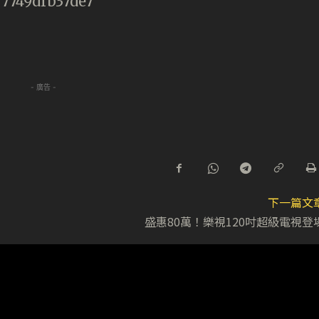
- 廣告 -
下一篇文
盛惠80萬！樂視120吋超級電視登