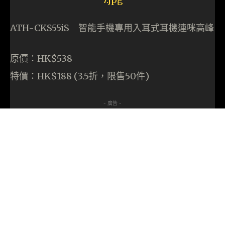
ATH-CKS55iS 智能手機專用入耳式耳機連咪高峰
原價：HK$538
特價：HK$188 (3.5折，限售50件)
- 廣告 -