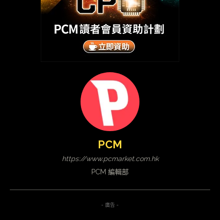
PCM
https://www.pcmarket.com.hk
PCM 編輯部
- 廣告 -