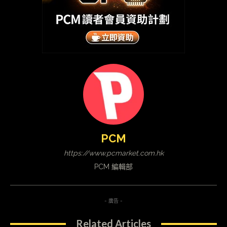
PCM
https://www.pcmarket.com.hk
PCM 編輯部
- 廣告 -
Related Articles