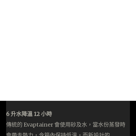
6 升水降溫 12 小時
傳統的 Evaptainer 會使用砂及水，當水份蒸發時
會帶走熱力，令箱內保持低溫，而新設計的