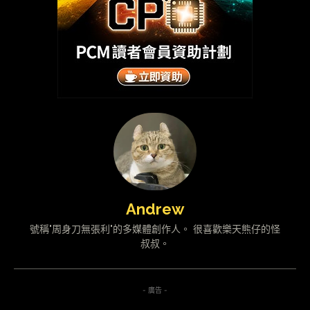
Andrew
號稱"周身刀無張利"的多媒體創作人。 很喜歡樂天熊仔的怪
叔叔。
- 廣告 -