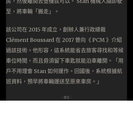
房，然後離開去登機就可以。 Stan 機械人隨即駛
至，將車輛「搬走」。
該公司在 2015 年成立，創辦人兼行政總裁
Clément Boussard 在 2017 曾向《 PCM 》介紹
過該技術。他形容，這系統能省去旅客尋找和等候
車位時間，而且毋須留下車匙就能泊車離開。「用
戶不用理會 Stan 如何運作。回國後，系統根據航
班資料，預早將車輛運送至原來車房。」
- 廣告 -