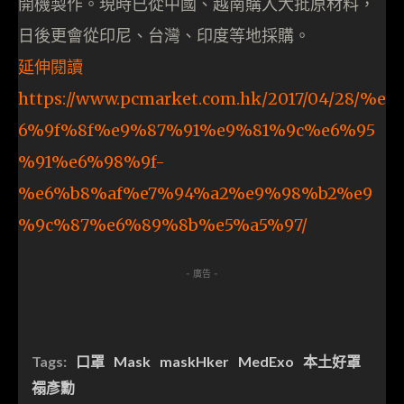
開機製作。現時已從中國、越南購入大批原材料，
日後更會從印尼、台灣、印度等地採購。
延伸閱讀
https://www.pcmarket.com.hk/2017/04/28/%e
6%9f%8f%e9%87%91%e9%81%9c%e6%95
%91%e6%98%9f-
%e6%b8%af%e7%94%a2%e9%98%b2%e9
%9c%87%e6%89%8b%e5%a5%97/
- 廣告 -
Tags:
口罩
Mask
maskHker
MedExo
本土好罩
禤彥勳