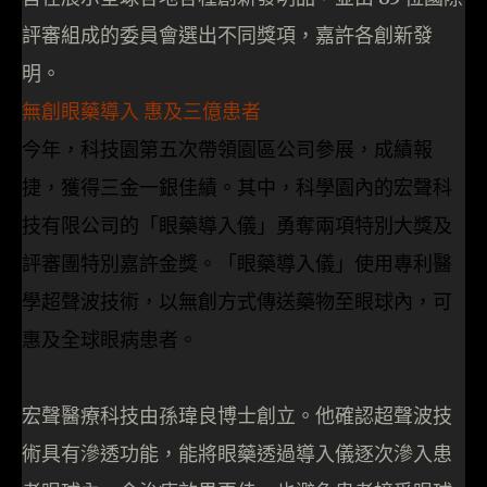
評審組成的委員會選出不同獎項，嘉許各創新發
明。
無創眼藥導入 惠及三億患者
今年，科技園第五次帶領園區公司參展，成績報
捷，
獲得三金一銀佳績。其中，科學園內的宏聲科
技有限公司
的「眼藥導入儀」勇奪兩項特別大獎及
評審團特別嘉許金
獎。「眼藥導入儀」使用專利醫
學超聲波技術，以無創方式傳送藥物至眼球內，可
惠及全球眼病患者。
宏聲醫療科技由孫瑋良博士創立。他確認超聲波技
術具有滲透功能，能將眼藥透過導入儀逐次滲入患