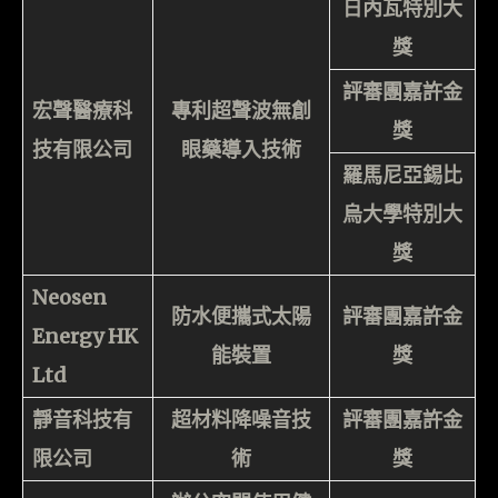
日內瓦特別大
獎
評審團嘉許金
宏聲醫療科
專利超聲波無創
獎
技有限公司
眼藥導入技術
羅馬尼亞錫比
烏大學特別大
獎
Neosen
防水便攜式太陽
評審團嘉許金
Energy HK
能裝置
獎
Ltd
靜音科技有
超材料降噪音技
評審團嘉許金
限公司
術
獎