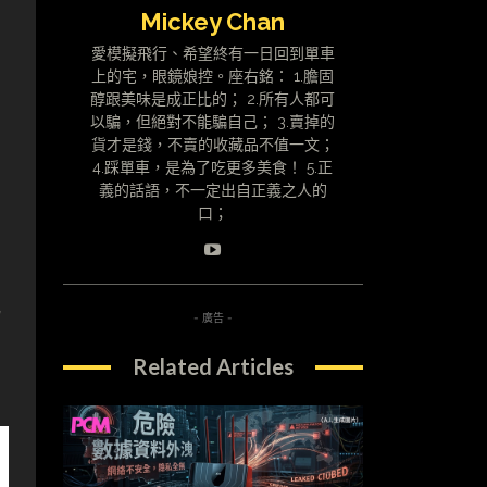
Mickey Chan
愛模擬飛行、希望終有一日回到單車
上的宅，眼鏡娘控。座右銘： 1.膽固
醇跟美味是成正比的； 2.所有人都可
以騙，但絕對不能騙自己； 3.賣掉的
貨才是錢，不賣的收藏品不值一文；
4.踩單車，是為了吃更多美食！ 5.正
義的話語，不一定出自正義之人的
口；
配
- 廣告 -
Related Articles