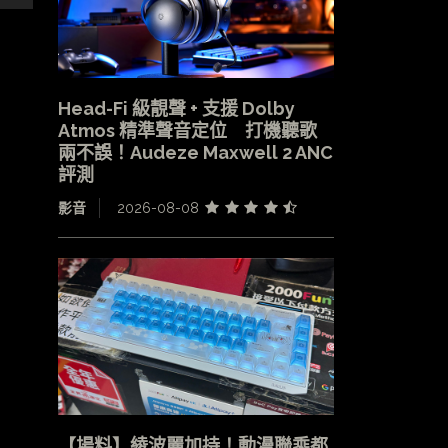
Head-Fi 級靚聲 + 支援 Dolby
Atmos 精準聲音定位 打機聽歌
兩不誤！Audeze Maxwell 2 ANC
評測
影音
2026-08-08
【場料】綾波麗加持！動漫聯乘都