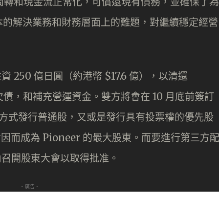
，令周轉和現金流正常化，可償還現有債務，並確保了為
本的解決業務和財務層面上的難題，對繼續穩定經營
r 注資 250 億日圓（約港幣 $17.6 億），以清還
億日圓欠債，和補充營運資金。雙方將會在 10 月底前簽訂
配股方式發行普通股，又或是發行具有投票權的優先股
A 將會因而成為 Pioneer 的最大股東。而要進行第三方
月之內召開股東大會以取得批准。
- 廣告 -