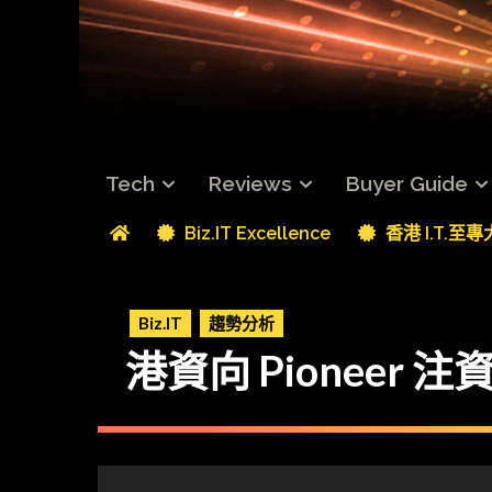
Tech
Reviews
Buyer Guide
Biz.IT Excellence
香港 I.T.至
Biz.IT
趨勢分析
港資向 Pioneer