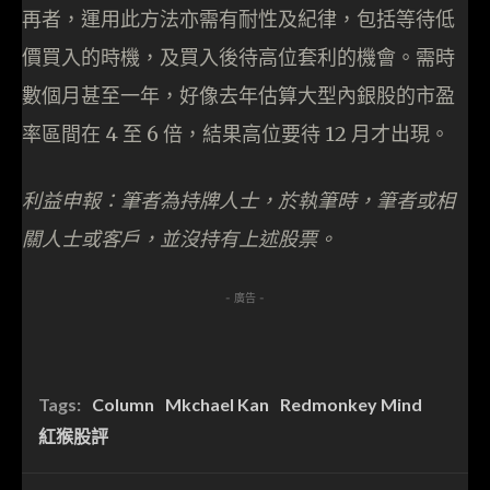
再者，運用此方法亦需有耐性及紀律，包括等待低
價買入的時機，及買入後待高位套利的機會。需時
數個月甚至一年，好像去年估算大型內銀股的市盈
率區間在 4 至 6 倍，結果高位要待 12 月才出現。
利益申報：筆者為持牌人士，於執筆時，筆者或相
關人士或客戶，並沒持有上述股票。
- 廣告 -
Tags:
Column
Mkchael Kan
Redmonkey Mind
紅猴股評