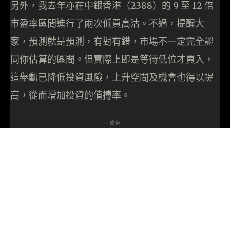
另外，我去年亦在中銀香港（2388）的 9 至 12 倍
市盈率區間進行了兩次低買高沽。不過，提醒大
家，預測就是預測，有對有錯，市場不一定完全認
同你估算的區間。但實際上即是等待低位才買入，
這舉動已降低投資風險，上升空間及機會也得以提
高，從而增加投資的值搏率。
- 廣告 -