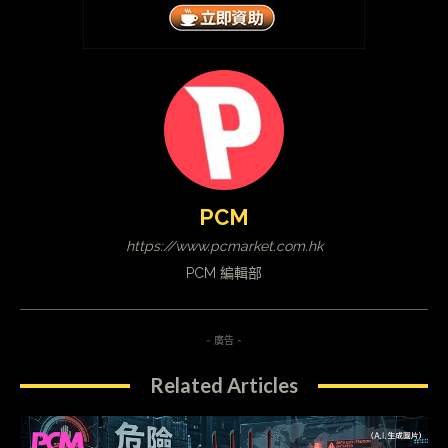
PCM
https://www.pcmarket.com.hk
PCM 編輯部
- 廣告 -
Related Articles