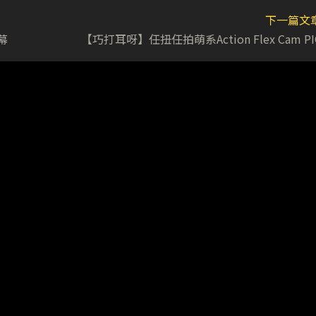
下一篇文
屏幕
【巧打耳呀】任扭任拍萌系Action Flex Cam PI