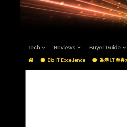
Tech
Reviews
Buyer Guide
Biz.IT Excellence
香港 I.T.至