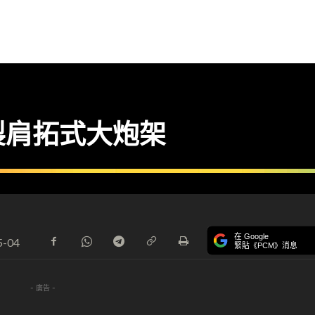
製肩拓式大炮架
在 Google
5-04
緊貼《PCM》消息
- 廣告 -