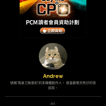
Andrew
號稱"周身刀無張利"的多媒體創作人。 很喜歡樂天熊仔的怪
叔叔。
- 廣告 -